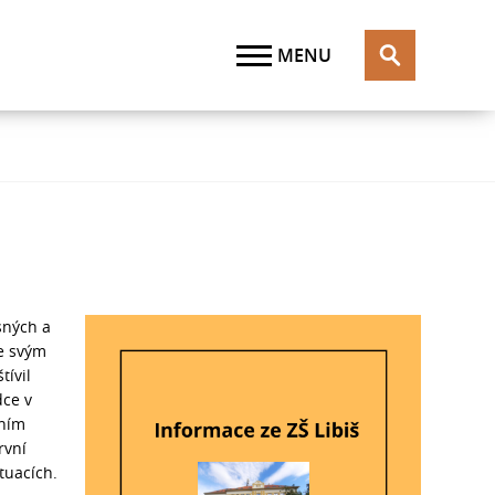
sných a
e svým
ívil
dce v
ením
rvní
ituacích.