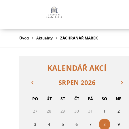
Úvod
Aktuality
ZÁCHRANÁŘ MAREK
KALENDÁŘ AKCÍ
SRPEN 2026
PO
ÚT
ST
ČT
PÁ
SO
NE
27
28
29
30
31
1
2
3
4
5
6
7
8
9