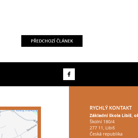
PŘEDCHOZÍ
ČLÁNEK
RYCHLÝ KONTAKT
Základní škola Libiš, 
Školní 180/4
277 11, Libiš
Česká republika