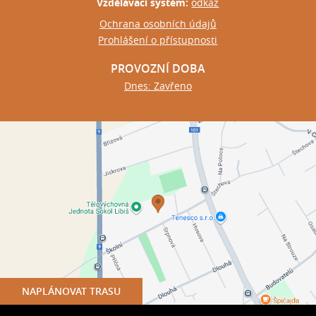
Vzdělávací systém:
odkaz
Ochrana osobních údajů
Prohlášení o přístupnosti
PROVOZNÍ DOBA
Dnes: Zavřeno
NAPLÁNOVAT TRASU