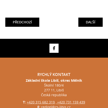
PŘEDCHOZÍ
DALŠÍ
RYCHLÝ KONTAKT
Základní škola Libiš, okres Mělník
Školní 180/4
277 11, Libiš
Česká republika
T:
+420 315 682 319
+420 731 159 439
,
E:
reditel@zs-libis.cz