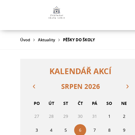
Úvod
Aktuality
PĚŠKY DO ŠKOLY
KALENDÁŘ AKCÍ
SRPEN 2026
PO
ÚT
ST
ČT
PÁ
SO
NE
27
28
29
30
31
1
2
3
4
5
6
7
8
9