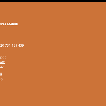
okres Mělník
20 731 159 439
mpdd
kaz
kaz
jů
ti