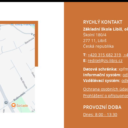
RYCHLÝ KONTAKT
Základní škola Libiš, 
Školní 180/4
277 11, Libiš
Česká republika
T:
+420 315 682 319
+4
,
E:
reditel@zs-libis.cz
Datová schránka:
xpf
Informační systém:
od
Vzdělávací systém:
od
Ochrana osobních úda
Prohlášení o přístupnos
PROVOZNÍ DOBA
Dnes: 8:00 - 13:30