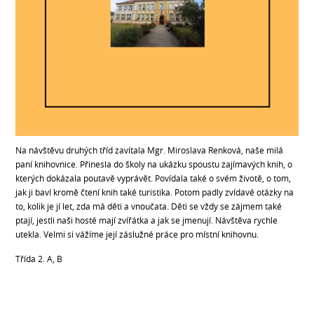
Na návštěvu druhých tříd zavítala Mgr. Miroslava Renková, naše milá
paní knihovnice. Přinesla do školy na ukázku spoustu zajímavých knih, o
kterých dokázala poutavě vyprávět. Povídala také o svém životě, o tom,
jak ji baví kromě čtení knih také turistika. Potom padly zvídavé otázky na
to, kolik je jí let, zda má děti a vnoučata. Děti se vždy se zájmem také
ptají, jestli naši hosté mají zvířátka a jak se jmenují. Návštěva rychle
utekla. Velmi si vážíme její záslužné práce pro místní knihovnu.
Třída 2. A, B